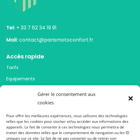
Tel:
+ 33 7 62 34 19 91
Mail:
contact@parismotoconfort.fr
Accès rapide
Tarifs
Equipements
Réservations
Gérer le consentement aux
Contact
cookies
Pour offrir les meilleures expériences, nous utilisons des technologies
Infos pratiques
telles que les cookies pour stocker et/ou accéder aux informations des
appareils. Le fait de consentir à ces technologies nous permettra de
Politique de confidentialité
traiter des données telles que le comportement de navigation ou les ID
uniques sur ce site. Le fait de ne pas consentir ou de retirer son
Plan du site