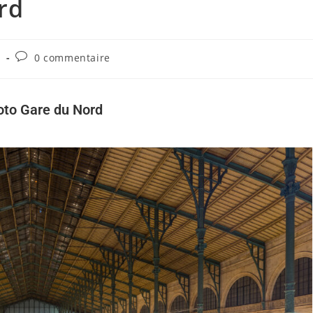
rd
s
0 commentaire
oto Gare du Nord