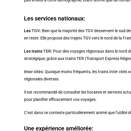
pas limités à cette démographie, étant donné que de nombre
Les services nationaux:
Les
TGV
:
Bien que la majorité des TGV desservent le sud de 
en reste. Elle propose des trajets TGV vers le nord de la Fr
Les trains
TER
:
Pour des voyages régionaux dans le nord de
stratégique, grâce aux trains TER (Transport Express Régio
Inter cités
:
Quoique moins fréquents, les trains Inter cités 
régionales diverses.
Il est recommandé de consulter les horaires et services actua
pour planifier efficacement vos voyages.
C’est dans ce contexte particulièrement animé que l’utilité 
Une expérience améliorée: