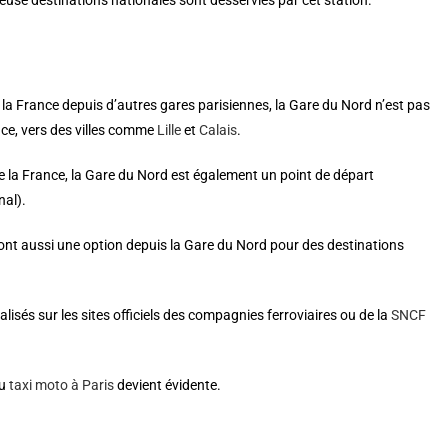
use destinations nationales sont desservies par cet station.
la France depuis d’autres gares parisiennes, la Gare du Nord n’est pas
ance, vers des villes comme
Lille
et
Calais
.
 la France, la Gare du Nord est également un point de départ
nal).
sont aussi une option depuis la Gare du Nord pour des destinations
lisés sur les sites officiels des compagnies ferroviaires ou de la
SNCF
du
taxi moto à Paris
devient évidente.