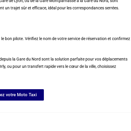
a Gare de Lyon, ou de la Gare Montparnasse à la Gare du Nord, sont
 un trajet sûr et efficace, idéal pour les correspondances serrées.
le bon pilote. Vérifiez le nom de votre service de réservation et confirmez
 depuis la Gare du Nord sont la solution parfaite pour vos déplacements
rly, ou pour un transfert rapide vers le cœur de la ville, choisissez
ez votre Moto Taxi